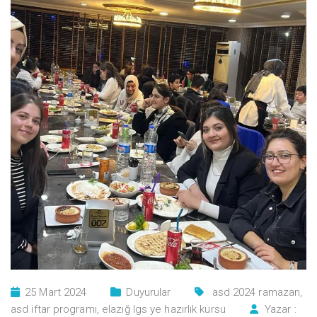
25 Mart 2024
Duyurular
asd 2024 ramazan
,
asd iftar programı
,
elazığ lgs ye hazırlık kursu
Yazar :