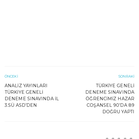
ÖNCEKI
SONRAKI
ANALIZ YAYINLARI
TÜRKIYE GENELI
TÜRKIYE GENELI
DENEME SINAVINDA
DENEME SINAVINDA İL
ÖĞRENCIMIZ HAZAR
3.SÜ ASD’DEN
COŞANSEL 90’DA 89
DOĞRU YAPTI