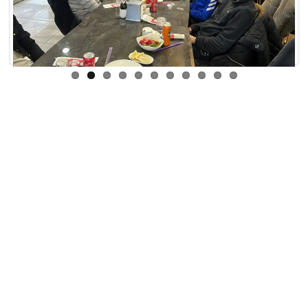
Previ
Next
ous