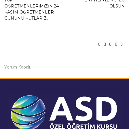
TÜM
YENI YILINIZ KUTLU
ÖĞRETMENLERIMIZIN 24
OLSUN
KASIM ÖĞRETMENLER
GÜNÜNÜ KUTLARIZ…
Yorum Kapalı.