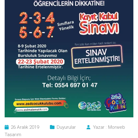
26 Aralık 2019
Duyurular
Yazar :
Morweb
Tasarım