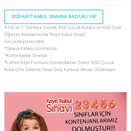
2020 KAYIT KABUL SINAVINA BAŞVURU YAP
4-5-6 ve 7. Sınıflara Yönelik ASD Çocuk Kulübü ve ASD Özel
Öğretim Kurslarımızda “Kayıt Kabul Sınavı”
Gerçekleştirilecektir.
*Sınava Katılım Ücretsizdir.
*Kontenjanlar Sınırlıdır.
*Lütfen Kayıt Formunu Doldurduktan Sonra “ASD Çocuk
Kulübü”ne Gelerek Sınav Giriş Kartınızı Almayı Unutmayın.