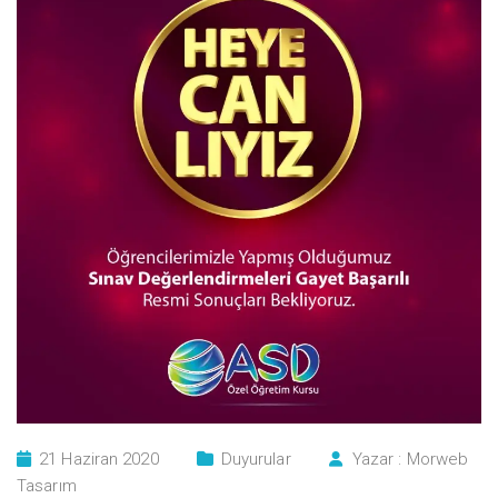
21 Haziran 2020
Duyurular
Yazar :
Morweb
Tasarım