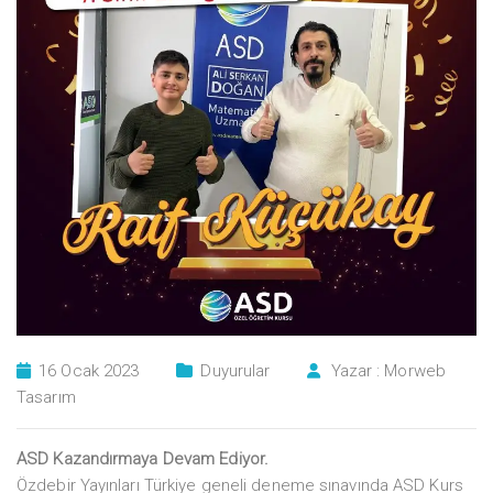
16 Ocak 2023
Duyurular
Yazar :
Morweb
Tasarım
ASD Kazandırmaya Devam Ediyor.
Özdebir Yayınları Türkiye geneli deneme sınavında ASD Kurs