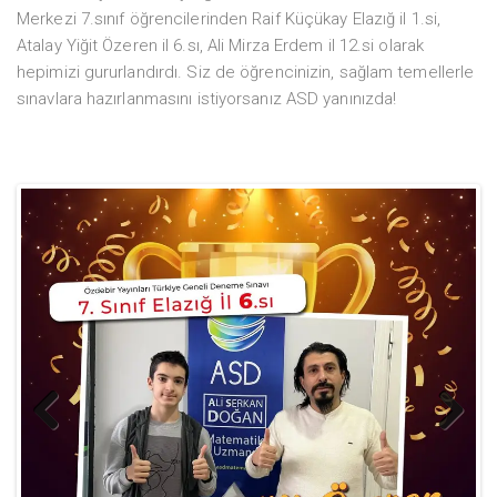
Merkezi 7.sınıf öğrencilerinden Raif Küçükay Elazığ il 1.si,
Atalay Yiğit Özeren il 6.sı, Ali Mirza Erdem il 12.si olarak
hepimizi gururlandırdı. Siz de öğrencinizin, sağlam temellerle
sınavlara hazırlanmasını istiyorsanız ASD yanınızda!
Previ
Next
ous