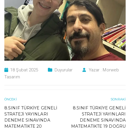
18 Şubat 2025
Duyurular
Yazar :
Morweb
Tasarım
ÖNCEKI
SONRAKI
8.SINIF TÜRKIYE GENELI
8.SINIF TÜRKIYE GENELI
STRATEJI YAYINLARI
STRATEJI YAYINLARI
DENEME SINAVINDA
DENEME SINAVINDA
MATEMATIKTE 20
MATEMATIKTE 19 DOĞRU