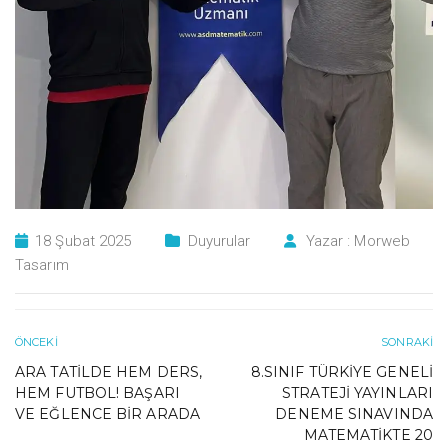
18 Şubat 2025
Duyurular
Yazar :
Morweb
Tasarım
ÖNCEKI
SONRAKI
ARA TATILDE HEM DERS,
8.SINIF TÜRKIYE GENELI
HEM FUTBOL! BAŞARI
STRATEJI YAYINLARI
VE EĞLENCE BIR ARADA
DENEME SINAVINDA
MATEMATIKTE 20