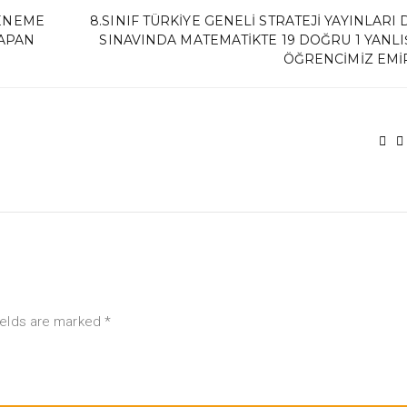
DENEME
8.SINIF TÜRKIYE GENELI STRATEJI YAYINLAR
YAPAN
SINAVINDA MATEMATIKTE 19 DOĞRU 1 YANLI
ÖĞRENCIMIZ EMIR
ields are marked *