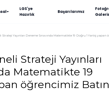
LGS'ye
Fotoğr
sal
Başarılarımız
Hazırlık
Galeris
eli Strateji Yayınları Deneme Sınavında Matematikte 19 Doğru 1 Yanlış yapan
neli Strateji Yayınları
a Matematikte 19
apan öğrencimiz Batı