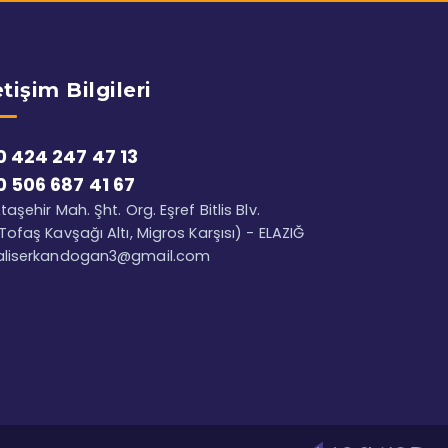
etişim Bilgileri
0 424 247 47 13
0 506 687 41 67
taşehir Mah. Şht. Org. Eşref Bitlis Blv.
Tofaş Kavşağı Altı, Migros Karşısı) - ELAZIĞ
aliserkandogan3@gmail.com