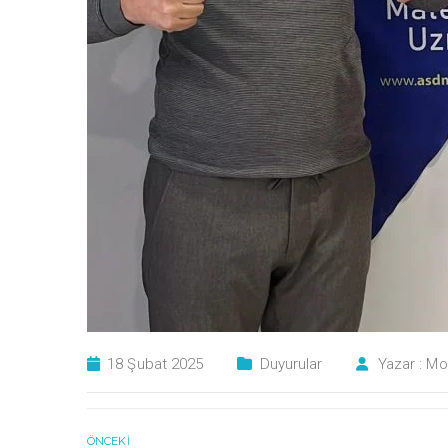
18 Şubat 2025
Duyurular
Yazar :
Mo
ÖNCEKI