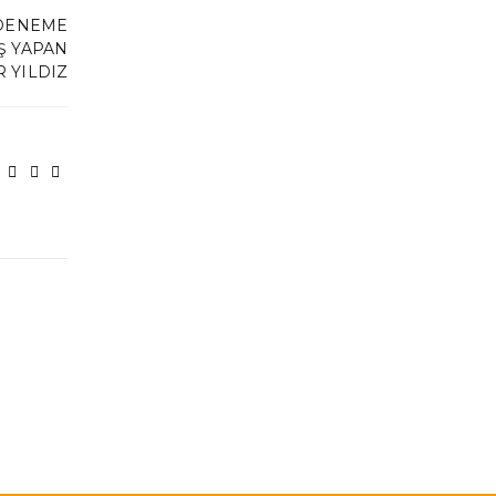
I DENEME
Ş YAPAN
 YILDIZ