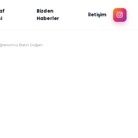
af
Bizden
İletişim
i
Haberler
 öğrencimiz Batın Doğan
n