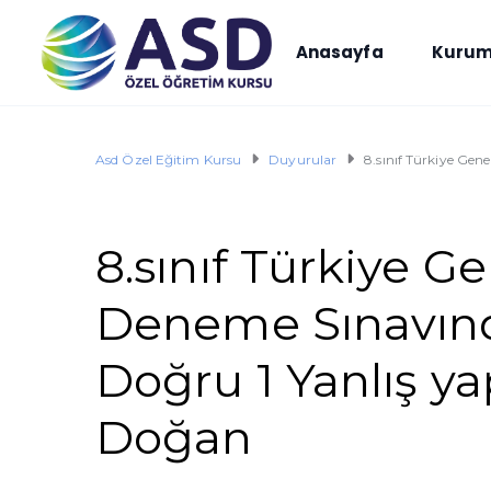
Anasayfa
Kurum
Asd Özel Eğitim Kursu
Duyurular
8.sınıf Türkiye Gen
8.sınıf Türkiye Ge
Deneme Sınavınd
Doğru 1 Yanlış y
Doğan