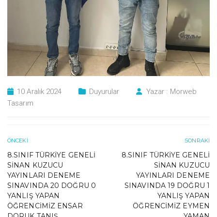
10 Aralık 2024
Duyurular
Yazar :
Morweb
Tasarım
ÖNCEKI
SONRAKI
8.SINIF TÜRKIYE GENELI
8.SINIF TÜRKIYE GENELI
SINAN KUZUCU
SINAN KUZUCU
YAYINLARI DENEME
YAYINLARI DENEME
SINAVINDA 20 DOĞRU 0
SINAVINDA 19 DOĞRU 1
YANLIŞ YAPAN
YANLIŞ YAPAN
ÖĞRENCIMIZ ENSAR
ÖĞRENCIMIZ EYMEN
DORUK TANIŞ
YAMAN