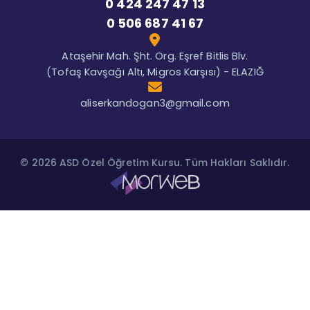
0 424 247 47 13
0 506 687 41 67
Ataşehir Mah. Şht. Org. Eşref Bitlis Blv.
(Tofaş Kavşağı Altı, Migros Karşısı) - ELAZIĞ
aliserkandogan3@gmail.com
© 2026 ASD Özel Öğretim Kursu. Tüm Hakları Saklıdır.