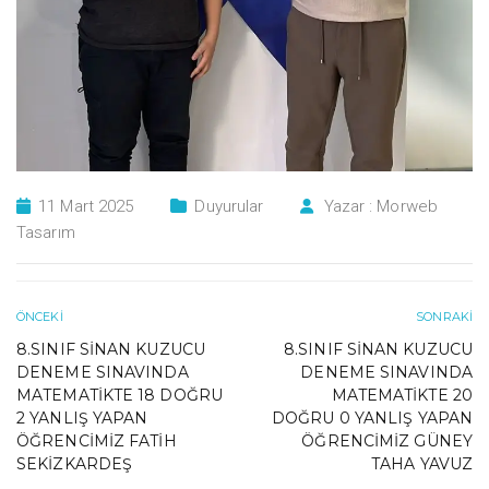
11 Mart 2025
Duyurular
Yazar :
Morweb
Tasarım
ÖNCEKI
SONRAKI
8.SINIF SINAN KUZUCU
8.SINIF SINAN KUZUCU
DENEME SINAVINDA
DENEME SINAVINDA
MATEMATIKTE 18 DOĞRU
MATEMATIKTE 20
2 YANLIŞ YAPAN
DOĞRU 0 YANLIŞ YAPAN
ÖĞRENCIMIZ FATIH
ÖĞRENCIMIZ GÜNEY
SEKIZKARDEŞ
TAHA YAVUZ