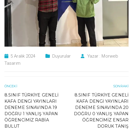
5 Aralık 2024
Duyurular
Yazar :
Morweb
Tasarım
ÖNCEKI
SONRAKI
8.SINIF TÜRKIYE GENELI
8.SINIF TÜRKIYE GENELI
KAFA DENGI YAYINLARI
KAFA DENGI YAYINLARI
DENEME SINAVINDA 19
DENEME SINAVINDA 20
DOĞRU 1 YANLIŞ YAPAN
DOĞRU 0 YANLIŞ YAPAN
ÖĞRENCIMIZ RABIA
ÖĞRENCIMIZ ENSAR
BULUT
DORUK TANIŞ