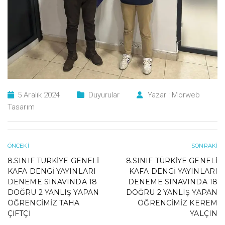
5 Aralık 2024
Duyurular
Yazar :
Morweb
Tasarım
ÖNCEKI
SONRAKI
8.SINIF TÜRKIYE GENELI
8.SINIF TÜRKIYE GENELI
KAFA DENGI YAYINLARI
KAFA DENGI YAYINLARI
DENEME SINAVINDA 18
DENEME SINAVINDA 18
DOĞRU 2 YANLIŞ YAPAN
DOĞRU 2 YANLIŞ YAPAN
ÖĞRENCIMIZ TAHA
ÖĞRENCIMIZ KEREM
ÇIFTÇI
YALÇIN