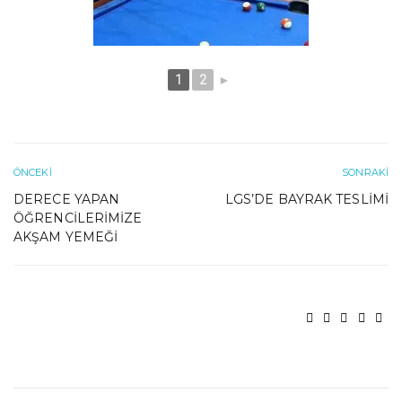
1
2
►
ÖNCEKI
SONRAKI
DERECE YAPAN
LGS’DE BAYRAK TESLIMI
ÖĞRENCILERIMIZE
AKŞAM YEMEĞI