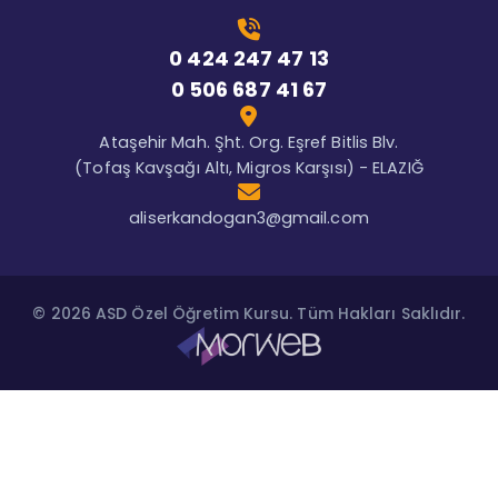
0 424 247 47 13
0 506 687 41 67
Ataşehir Mah. Şht. Org. Eşref Bitlis Blv.
(Tofaş Kavşağı Altı, Migros Karşısı) - ELAZIĞ
aliserkandogan3@gmail.com
© 2026 ASD Özel Öğretim Kursu. Tüm Hakları Saklıdır.